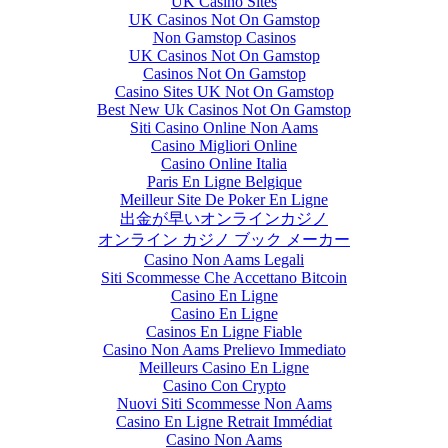
UK Casino Sites
UK Casinos Not On Gamstop
Non Gamstop Casinos
UK Casinos Not On Gamstop
Casinos Not On Gamstop
Casino Sites UK Not On Gamstop
Best New Uk Casinos Not On Gamstop
Siti Casino Online Non Aams
Casino Migliori Online
Casino Online Italia
Paris En Ligne Belgique
Meilleur Site De Poker En Ligne
出金が早いオンラインカジノ
オンライン カジノ ブック メーカー
Casino Non Aams Legali
Siti Scommesse Che Accettano Bitcoin
Casino En Ligne
Casino En Ligne
Casinos En Ligne Fiable
Casino Non Aams Prelievo Immediato
Meilleurs Casino En Ligne
Casino Con Crypto
Nuovi Siti Scommesse Non Aams
Casino En Ligne Retrait Immédiat
Casino Non Aams