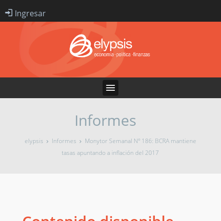
Ingresar
Informes
elypsis
Informes
Monytor Semanal Nº 186: BCRA mantiene
tasas apuntando a inflación del 2017