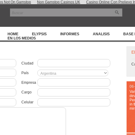
os Not On Gamstop
Non Gamstop Casinos UK
Casino Online Con Prelievo 
HOME
ELYPSIS
INFORMES
ANALISIS
BASE 
EN LOS MEDIOS
E
Ciudad
Ca
País
Empresa
06
Var
Cargo
dev
Per
Celular
in 
mir