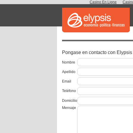
Casino En Ligne
Casin
Pongase en contacto con Elypsis
Nombre
Apellido
Email
Teléfono
Domicilio
Mensaje