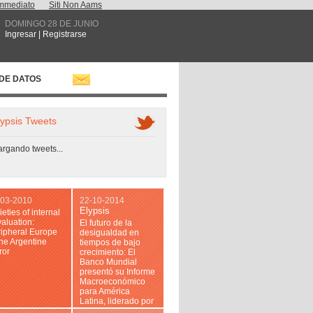
Immediato
Siti Non Aams
DOMINGO 28 DE JUNIO
Ingresar |
Registrarse
DE DATOS
lypsis Tweets
rgando tweets...
-03-2010
22-10-2014
Elypsis
ieties of internal
aluation:
El futuro de la
ipheral Europe
desigualdad en
the Argentine
tiempos de bajo
ror
crecimiento: El
Banco Mundial
presentó su Informe
Macroeconómico
para América
Latina, liderado por
Augusto de la Torrre