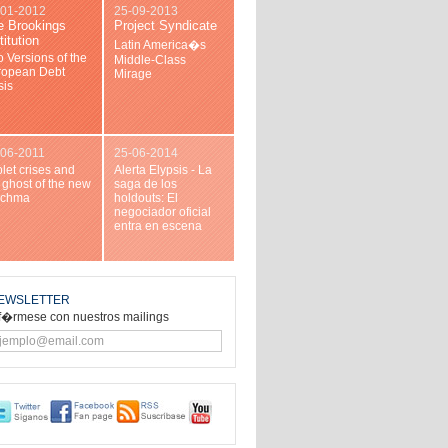
-01-2012
y Eduardo Levy
25-09-2013
e Brookings
Yeyati.
Project Syndicate
titution
Latin America�s
 Versions of the
Middle-Class
ropean Debt
Mirage
sis
-06-2011
25-06-2014
plet crises and
Alerta Elypsis - La
 ghost of the new
saga de los
achma
holdouts: El
negociador oficial
entra en escena
EWSLETTER
f�rmese con nuestros mailings