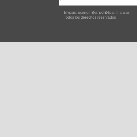
Elypsis. Econom�a, pol�tica, finanzas
Todos los derechos reservados