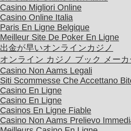
Casino Migliori Online
Casino Online Italia
Paris En Ligne Belgique
Meilleur Site De Poker En Ligne
出金が早いオンラインカジノ
オンライン カジノ ブック メーカ
Casino Non Aams Legali
Siti Scommesse Che Accettano Bit
Casino En Ligne
Casino En Ligne
Casinos En Ligne Fiable
Casino Non Aams Prelievo Immedi
Meilleurs Casino En Ligne