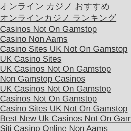
オンライン カジノ おすすめ
オンラインカジノ ランキング
Casinos Not On Gamstop
Casino Non Aams
Casino Sites UK Not On Gamstop
UK Casino Sites
UK Casinos Not On Gamstop
Non Gamstop Casinos
UK Casinos Not On Gamstop
Casinos Not On Gamstop
Casino Sites UK Not On Gamstop
Best New Uk Casinos Not On Gam
Siti Casino Online Non Aams