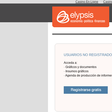
Casino En Ligne
Casin
USUARIOS NO REGISTRAD
Acceda a:
· Gráficos y documentos
· Insumos gráficos
· Agenda de producción de informe