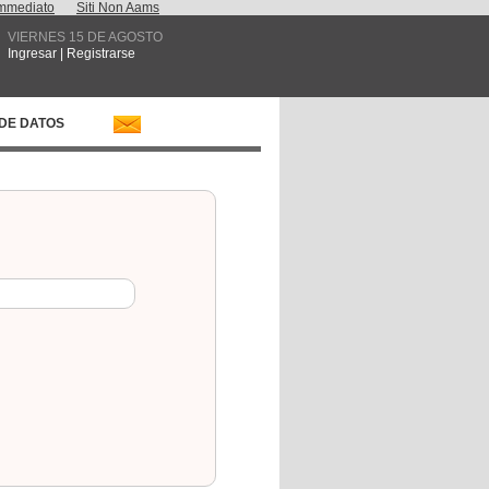
Immediato
Siti Non Aams
VIERNES 15 DE AGOSTO
Ingresar |
Registrarse
DE DATOS