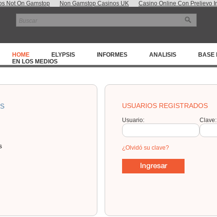
os Not On Gamstop
Non Gamstop Casinos UK
Casino Online Con Prelievo 
HOME
ELYPSIS
INFORMES
ANALISIS
BASE 
EN LOS MEDIOS
USUARIOS REGISTRADOS
OS
Usuario:
Clave:
s
¿Olvidó su clave?