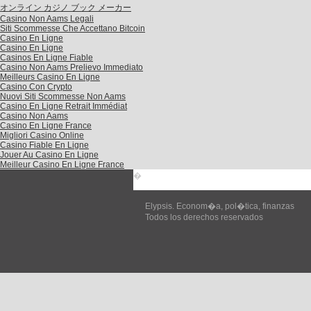
オンライン カジノ ブック メーカー
Casino Non Aams Legali
Siti Scommesse Che Accettano Bitcoin
Casino En Ligne
Casino En Ligne
Casinos En Ligne Fiable
Casino Non Aams Prelievo Immediato
Meilleurs Casino En Ligne
Casino Con Crypto
Nuovi Siti Scommesse Non Aams
Casino En Ligne Retrait Immédiat
Casino Non Aams
Casino En Ligne France
Migliori Casino Online
Casino Fiable En Ligne
Jouer Au Casino En Ligne
Meilleur Casino En Ligne France
�
Elypsis. Econom�a, pol�tica, finanzas
Todos los derechos reservados