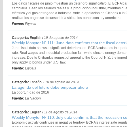
Los datos fiscales de junio muestran un deterioro significativo. El BCRA ba
cambiaria. Caen los salarios reales y la producción industrial, mientras 
eléctrica y el gas entregado a industria. Ante la apelación de Citibank a la
realizar los pagos se circunscribiría sólo a los bonos con ley americana.
Fuente:
Elypsis
Categoría:
English
/
19 de agosto de 2014
Weekly Monytor Nº 111: June data confirms that the fiscal deteri
June fiscal data shows a significant deterioration. BCRA cuts rates in a pe
rate. Real wages and industrial production fall, while electric energy dema
increase. Due to Citibank's request of appeal to the Court of N.Y., the imp
only apply to bonds under U.S. law.
Fuente:
Elypsis
Categoría:
Español
/
18 de agosto de 2014
La agenda del futuro debe empezar ahora
La oportunidad de 2016
Fuente:
La Nación
Categoría:
English
/
11 de agosto de 2014
Weekly Monytor Nº 110: July data confirms that the recession c
Economic activity continues in negative territory. BCRA's interest rate regu