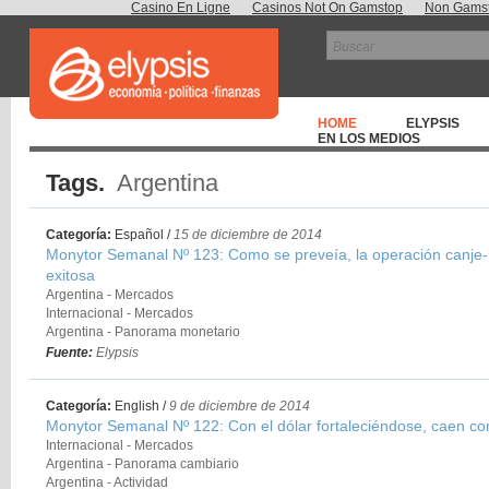
Casino En Ligne
Casinos Not On Gamstop
Non Gamst
HOME
ELYPSIS
EN LOS MEDIOS
Tags.
Argentina
Categoría:
Español
/
15 de diciembre de 2014
Monytor Semanal Nº 123: Como se preveía, la operación canje
exitosa
Argentina - Mercados
Internacional - Mercados
Argentina - Panorama monetario
Argentina - Actividad
Fuente:
Elypsis
Argentina - Fiscal
Categoría:
English
/
9 de diciembre de 2014
Monytor Semanal Nº 122: Con el dólar fortaleciéndose, caen 
Internacional - Mercados
Argentina - Panorama cambiario
Argentina - Actividad