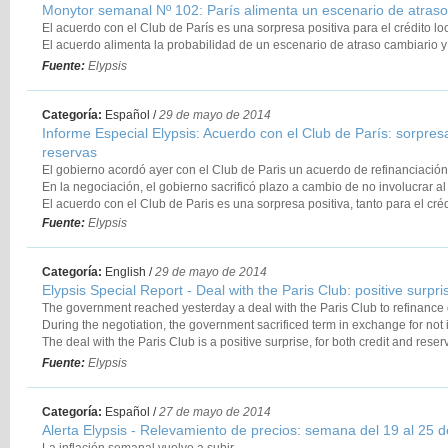
Monytor semanal Nº 102: París alimenta un escenario de atraso
El acuerdo con el Club de París es una sorpresa positiva para el crédito loc
El acuerdo alimenta la probabilidad de un escenario de atraso cambiario y
Fuente:
Elypsis
Categoría:
Español
/
29 de mayo de 2014
Informe Especial Elypsis: Acuerdo con el Club de París: sorpresa 
reservas
El gobierno acordó ayer con el Club de Paris un acuerdo de refinanciación
En la negociación, el gobierno sacrificó plazo a cambio de no involucrar al
El acuerdo con el Club de Paris es una sorpresa positiva, tanto para el cré
Fuente:
Elypsis
Categoría:
English
/
29 de mayo de 2014
Elypsis Special Report - Deal with the Paris Club: positive surpri
The government reached yesterday a deal with the Paris Club to refinance 
During the negotiation, the government sacrificed term in exchange for not 
The deal with the Paris Club is a positive surprise, for both credit and reser
Fuente:
Elypsis
Categoría:
Español
/
27 de mayo de 2014
Alerta Elypsis - Relevamiento de precios: semana del 19 al 25 