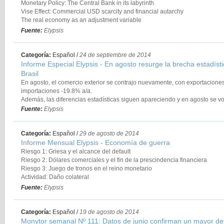
Monetary Policy: The Central Bank in its labyrinth
Vise Effect: Commercial USD scarcity and financial autarchy
The real economy as an adjustment variable
Fuente:
Elypsis
Categoría:
Español
/
24 de septiembre de 2014
Informe Especial Elypsis - En agosto resurge la brecha estadíst
Brasil
En agosto, el comercio exterior se contrajo nuevamente, con exportacion
importaciones -19.8% a/a.
Además, las diferencias estadísticas siguen apareciendo y en agosto se vo
Brasil.
Fuente:
Elypsis
Categoría:
Español
/
29 de agosto de 2014
Informe Mensual Elypsis - Economía de guerra
Riesgo 1: Griesa y el alcance del default
Riesgo 2: Dólares comerciales y el fin de la prescindencia financiera
Riesgo 3: Juego de tronos en el reino monetario
Actividad: Daño colateral
Estrategia: La tregua
Fuente:
Elypsis
Categoría:
Español
/
19 de agosto de 2014
Monytor semanal Nº 111: Datos de junio confirman un mayor dete