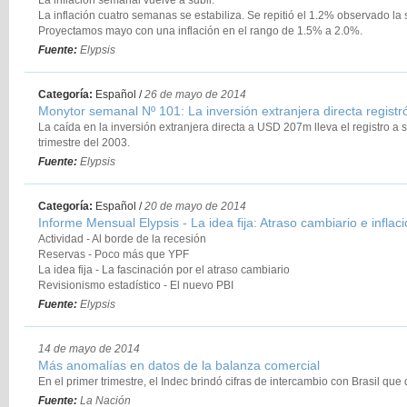
La inflación semanal vuelve a subir.
La inflación cuatro semanas se estabiliza. Se repitió el 1.2% observado la
Proyectamos mayo con una inflación en el rango de 1.5% a 2.0%.
Fuente:
Elypsis
Categoría:
Español
/
26 de mayo de 2014
Monytor semanal Nº 101: La inversión extranjera directa regist
La caída en la inversión extranjera directa a USD 207m lleva el registro a 
trimestre del 2003.
Fuente:
Elypsis
Categoría:
Español
/
20 de mayo de 2014
Informe Mensual Elypsis - La idea fija: Atraso cambiario e inflac
Actividad - Al borde de la recesión
Reservas - Poco más que YPF
La idea fija - La fascinación por el atraso cambiario
Revisionismo estadístico - El nuevo PBI
Estrategia
Fuente:
Elypsis
14 de mayo de 2014
Más anomalías en datos de la balanza comercial
En el primer trimestre, el Indec brindó cifras de intercambio con Brasil que 
Fuente:
La Nación