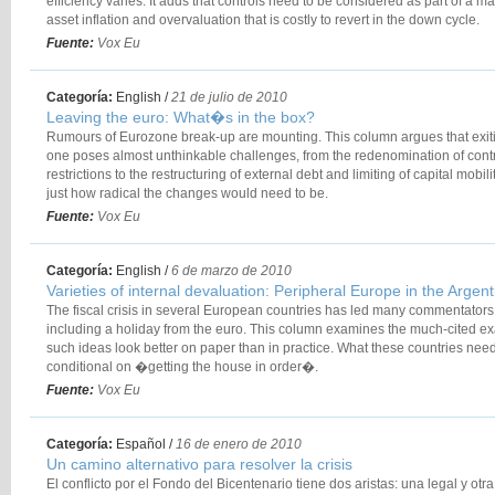
efficiency varies. It adds that controls need to be considered as part of a ma
asset inflation and overvaluation that is costly to revert in the down cycle.
Fuente:
Vox Eu
Categoría:
English
/
21 de julio de 2010
Leaving the euro: What�s in the box?
Rumours of Eurozone break-up are mounting. This column argues that exiti
one poses almost unthinkable challenges, from the redenomination of contr
restrictions to the restructuring of external debt and limiting of capital mobil
just how radical the changes would need to be.
Fuente:
Vox Eu
Categoría:
English
/
6 de marzo de 2010
Varieties of internal devaluation: Peripheral Europe in the Argent
The fiscal crisis in several European countries has led many commentators 
including a holiday from the euro. This column examines the much-cited ex
such ideas look better on paper than in practice. What these countries ne
conditional on �getting the house in order�.
Fuente:
Vox Eu
Categoría:
Español
/
16 de enero de 2010
Un camino alternativo para resolver la crisis
El conflicto por el Fondo del Bicentenario tiene dos aristas: una legal y ot