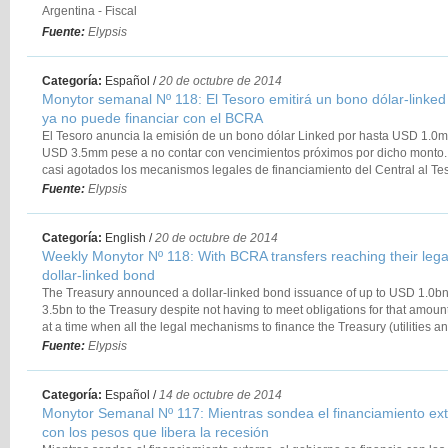
Argentina - Fiscal
Argentina - Mercados
Fuente:
Elypsis
Categoría:
Español
/
20 de octubre de 2014
Monytor semanal Nº 118: El Tesoro emitirá un bono dólar-linked p
ya no puede financiar con el BCRA
El Tesoro anuncia la emisión de un bono dólar Linked por hasta USD 1.0mm.
USD 3.5mm pese a no contar con vencimientos próximos por dicho monto.
casi agotados los mecanismos legales de financiamiento del Central al Tes
adelantos transitorios).
Fuente:
Elypsis
En los últimos días el precio del petróleo alcanzó su menor nivel en casi c
buena noticia para Argentina, teniendo en cuenta el carácter de importador 
reciente baja en el precio del petróleo podría ahorrarle al país hasta USD
Categoría:
English
/
20 de octubre de 2014
Las expectativas de inflación se mantuvo en su máximo histórico de 35% 
Weekly Monytor Nº 118: With BCRA transfers reaching their legal l
eléctrica nacional cayó un 3.5% a/a en septiembre, cerrando un tercer trime
dollar-linked bond
el gas entregado a industria crece un 6.7% en agosto. En la misma línea, l
The Treasury announced a dollar-linked bond issuance of up to USD 1.0bn
El deterioro de la situación económica hace más probable un acuerdo con 
3.5bn to the Treasury despite not having to meet obligations for that amount
activos argentinos reaccionan al riesgo mundial pero aún no reflejan la m
at a time when all the legal mechanisms to finance the Treasury (utilities a
their limit for this year.
Fuente:
Elypsis
In recent days, the price of oil reached its lowest level in nearly four years. 
Argentina, taking into account the nature of the country as a net importer. Th
could save the country up to USD 1.2bn annually.
Categoría:
Español
/
14 de octubre de 2014
Inflation expectations remained at their all-time highest level of 35% in Oc
Monytor Semanal Nº 117: Mientras sondea el financiamiento exte
3.5% YoY in September, closing a contractionary third quarter. Gas deliver
con los pesos que libera la recesión
August while industrial production falls 6.0% YoY in the same month.