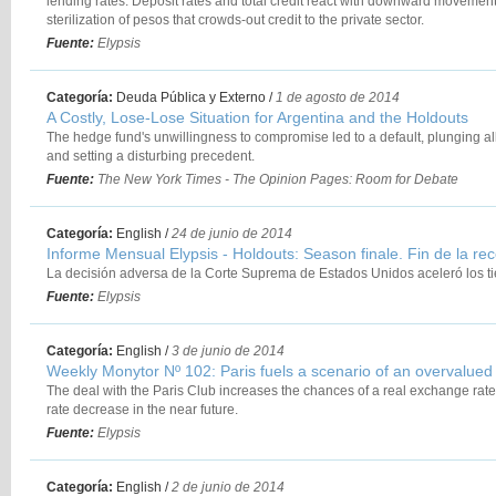
lending rates. Deposit rates and total credit react with downward movement
sterilization of pesos that crowds-out credit to the private sector.
Fuente:
Elypsis
Categoría:
Deuda Pública y Externo
/
1 de agosto de 2014
A Costly, Lose-Lose Situation for Argentina and the Holdouts
The hedge fund's unwillingness to compromise led to a default, plunging all t
and setting a disturbing precedent.
Fuente:
The New York Times - The Opinion Pages: Room for Debate
Categoría:
English
/
24 de junio de 2014
Informe Mensual Elypsis - Holdouts: Season finale. Fin de la re
La decisión adversa de la Corte Suprema de Estados Unidos aceleró los t
Fuente:
Elypsis
Categoría:
English
/
3 de junio de 2014
Weekly Monytor Nº 102: Paris fuels a scenario of an overvalued 
The deal with the Paris Club increases the chances of a real exchange rate 
rate decrease in the near future.
Fuente:
Elypsis
Categoría:
English
/
2 de junio de 2014