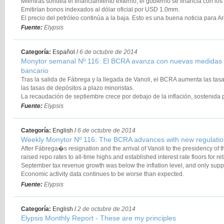
Mientras sondea el financiamiento externo, el gobierno se financia con los
We raise the likelihood of a negotiation with holdouts as from next January
Emitirían bonos indexados al dólar oficial por USD 1.0mm.
situation makes a deal with the holdouts more likely.
El precio del petróleo continúa a la baja. Esto es una buena noticia para A
energético arroja un saldo anual negativo de USD 6 mil millones (USD 5.1 
Fuente:
Elypsis
hasta agosto).
Los salarios de trabajadores registrados del sector privado extiende su c
5.7% real con respecto al mismo período del 2013.
Categoría:
Español
/
6 de octubre de 2014
Monytor semanal Nº 116: El BCRA avanza con nuevas medidas d
bancario
Tras la salida de Fábrega y la llegada de Vanoli, el BCRA aumenta las tasas
las tasas de depósitos a plazo minoristas.
La recaudación de septiembre crece por debajo de la inflación, sostenida 
Los datos de actividad económica continúan sorprendiendo a la baja.
Fuente:
Elypsis
El Juez Griesa declaró a la Argentina en desacato y surgen nuevas dudas 
alcanzadas por su fallo.
Categoría:
English
/
6 de octubre de 2014
Weekly Monytor Nº 116: The BCRA advances with new regulatio
After Fábrega�s resignation and the arrival of Vanoli to the presidency of
raised repo rates to all-time highs and established interest rate floors for ret
September tax revenue growth was below the inflation level, and only supp
Economic activity data continues to be worse than expected.
Judge Griesa declared Argentina in civil contempt and new doubts arise ab
Fuente:
Elypsis
his ruling.
Categoría:
English
/
2 de octubre de 2014
Elypsis Monthly Report - These are my principles