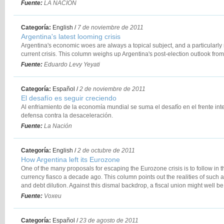
Fuente:
LA NACION
Categoría:
English
/
7 de noviembre de 2011
Argentina's latest looming crisis
Argentina's economic woes are always a topical subject, and a particularly
current crisis. This column weighs up Argentina's post-election outlook fro
Fuente:
Eduardo Levy Yeyati
Categoría:
Español
/
2 de noviembre de 2011
El desafío es seguir creciendo
Al enfriamiento de la economía mundial se suma el desafío en el frente int
defensa contra la desaceleración.
Fuente:
La Nación
Categoría:
English
/
2 de octubre de 2011
How Argentina left its Eurozone
One of the many proposals for escaping the Eurozone crisis is to follow in th
currency fiasco a decade ago. This column points out the realities of such a
and debt dilution. Against this dismal backdrop, a fiscal union might well be 
Fuente:
Voxeu
Categoría:
Español
/
23 de agosto de 2011