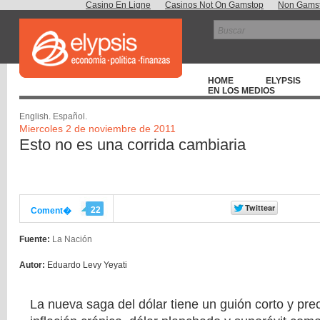
Casino En Ligne
Casinos Not On Gamstop
Non Gamst
HOME
ELYPSIS
EN LOS MEDIOS
English.
Español.
Miercoles 2 de noviembre de 2011
Esto no es una corrida cambiaria
22
Coment�
Fuente:
La Nación
Autor:
Eduardo Levy Yeyati
La nueva saga del dólar tiene un guión corto y pre