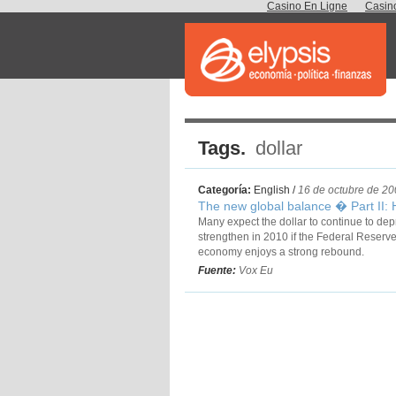
Casino En Ligne
Casin
Tags.
dollar
Categoría:
English
/
16 de octubre de 2
The new global balance � Part II: H
Many expect the dollar to continue to dep
strengthen in 2010 if the Federal Reserve
economy enjoys a strong rebound.
Fuente:
Vox Eu