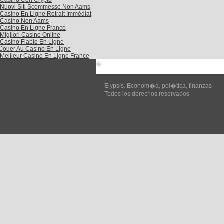
Casino Con Crypto
Nuovi Siti Scommesse Non Aams
Casino En Ligne Retrait Immédiat
Casino Non Aams
Casino En Ligne France
Migliori Casino Online
Casino Fiable En Ligne
Jouer Au Casino En Ligne
Meilleur Casino En Ligne France
�
Elypsis. Econom�a, pol�tica, finanzas
Todos los derechos reservados