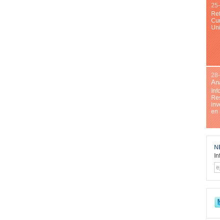
25
Ref
Cur
Uni
28
Aná
Inf
Re
inv
en 
N
In