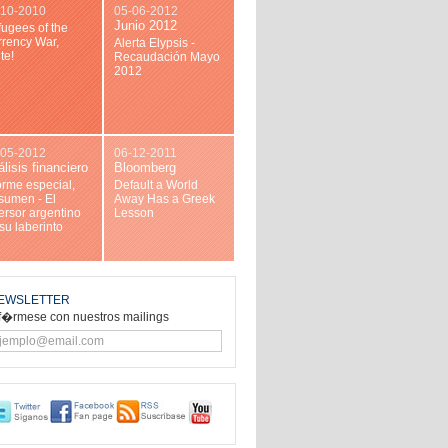
-10-2010
05-06-2012
Junio 2012
ugees of the
rency War,
Alerta Elypsis -
te!
Recaudación Mayo
2012
-05-2012
06-12-2011
lisis financiero
Bloomberg
orme especial,
Default a World
sumen - El
Away Has a Greek
ersor argentino
Lesson
su laberinto
EWSLETTER
f�rmese con nuestros mailings